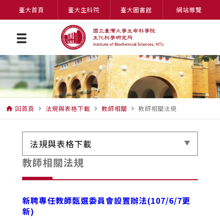
臺大首頁
臺大生科院
臺大圖書館
網站導覽
回首頁
法規與表格下載
教師相關
教師相關法規
home
navigate_next
navigate_next
navigate_next
法規與表格下載
教師相關法規
新聘專任教師甄選委員會設置辦法(107/6/7更
新)