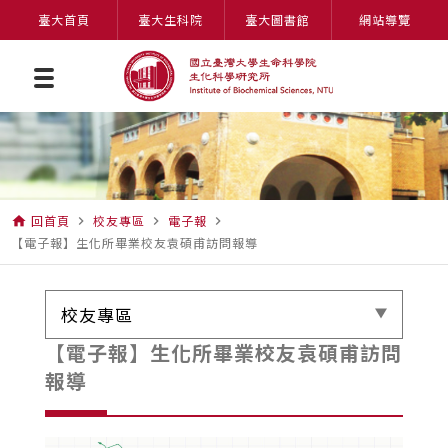
臺大首頁
臺大生科院
臺大圖書館
網站導覽
回首頁
校友專區
電子報
home
navigate_next
navigate_next
navigate_next
【電子報】生化所畢業校友袁碩甫訪問報導
校友專區
【電子報】生化所畢業校友袁碩甫訪問
報導