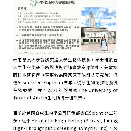
碩甫學長大學就讀交通大學生物科技系，碩士班於台
大生化科學研究所梁博煌老師實驗室畢業後，先於桃
園核能研究所（現更名為國家原子能科技研究院）擔
任
Associated Engineer
三年，從事生物精煉術及微
生物發酵工程。
2021
年於美國
The University of
Texas at Austin
生化所博士班畢業。
目前於美國合成生物學公司研發部擔任
Scientist
三年
多，從事
Metabolic Engineering (Provivi, Inc)
及
High-Throughput Screening (Amyris, Inc)
。公