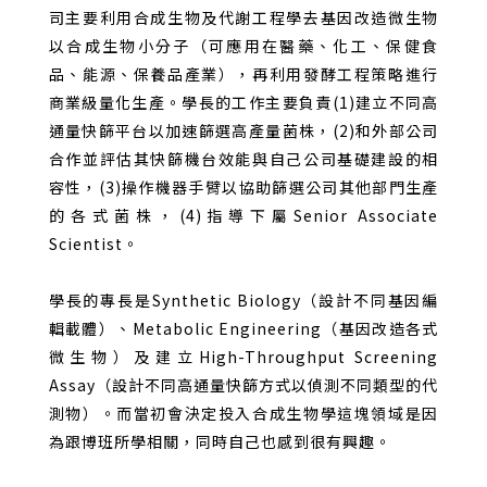
司主要利用合成生物及代謝工程學去基因改造微生物
以合成生物小分子（可應用在醫藥、化工、保健食
品、能源、保養品產業），再利用發酵工程策略進行
商業級量化生產。學長的工作主要負責
(1)
建立不同高
通量快篩平台以加速篩選高產量菌株，
(2)
和外部公司
合作並評估其快篩機台效能與自己公司基礎建設的相
容性，
(3)
操作機器手臂以協助篩選公司其他部門生產
的各式菌株，
(4)
指導下屬
Senior Associate
Scientist
。
學長的專長是
Synthetic Biology
（設計不同基因編
輯載體）、
Metabolic Engineering
（基因改造各式
微生物）及建立
High-Throughput Screening
Assay
（設計不同高通量快篩方式以偵測不同類型的代
測物）。而當初會決定投入合成生物學這塊領域是因
為跟博班所學相關，同時自己也感到很有興趣。