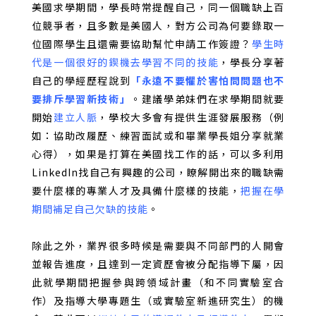
美國求學期間，學長時常提醒自己，同一個職缺上百
位競爭者，且多數是美國人，對方公司為何要錄取一
位國際學生且還需要協助幫忙申請工作簽證？
學生時
代是一個很好的鍥機去學習不同的技能
，學長分享著
自己的學經歷程說到
「永遠不要懼於害怕問問題也不
要排斥學習新技術」
。建議學弟妹們在求學期間就要
開始
建立人脈
，學校大多會有提供生涯發展服務（例
如：協助改履歷、練習面試或和畢業學長姐分享就業
心得），如果是打算在美國找工作的話，可以多利用
LinkedIn
找自己有興趣的公司，瞭解開出來的職缺需
要什麼樣的專業人才及具備什麼樣的技能，
把握在學
期間補足自己欠缺的技能
。
除此之外，業界很多時候是需要與不同部門的人開會
並報告進度，且達到一定資歷會被分配指導下屬，因
此就學期間把握參與跨領域計畫（和不同實驗室合
作）及指導大學專題生（或實驗室新進研究生）的機