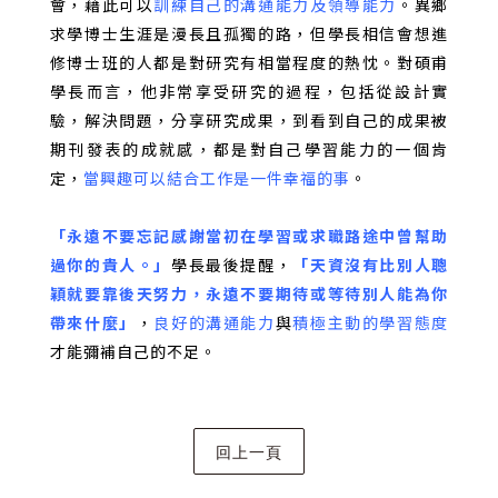
會，藉此可以
訓練自己的溝通能力及領導能力
。異鄉
求學博士生涯是漫長且孤獨的路，但學長相信會想進
修博士班的人都是對研究有相當程度的熱忱。對碩甫
學長而言，他非常享受研究的過程，包括從設計實
驗，解決問題，分享研究成果，到看到自己的成果被
期刊發表的成就感，都是對自己學習能力的一個肯
定，
當興趣可以結合工作是一件幸福的事
。
「永遠不要忘記感謝當初在學習或求職路途中曾幫助
過你的貴人。」
學長最後提醒，
「天資沒有比別人聰
穎就要靠後天努力，永遠不要期待或等待別人能為你
帶來什麼」
，
良好的溝通能力
與
積極主動的學習態度
才能彌補自己的不足。