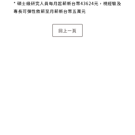
* 碩士級研究人員每月起薪新台幣43624元，視經驗及
專長可彈性敘薪至月薪新台幣五萬元
地址：106319台北市大安區羅斯福