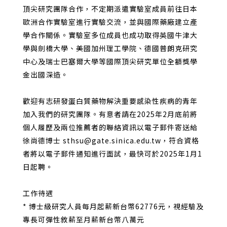
頂尖研究團隊合作，不定期派遣實驗室成員前往日本
歐洲合作實驗室進行實驗交流，並與國際藥廠建立產
學合作關係。實驗室多位成員也成功取得英國牛津大
學與劍橋大學、美國加州理工學院、德國普朗克研究
中心及瑞士巴塞爾大學等國際頂尖研究單位全額獎學
金出國深造。
歡迎有志研發蛋白質藥物解決重要感染性疾病的青年
加入我們的研究團隊。有意者請在2025年2月底前將
個人履歷及兩位推薦者的聯絡資訊以電子郵件寄送給
徐尚德博士 sthsu@gate.sinica.edu.tw，符合資格
者將以電子郵件通知進行面試，最快可於2025年1月1
日起聘。
工作待遇
* 博士級研究人員每月起薪新台幣62776元，視經驗及
專長可彈性敘薪至月薪新台幣八萬元