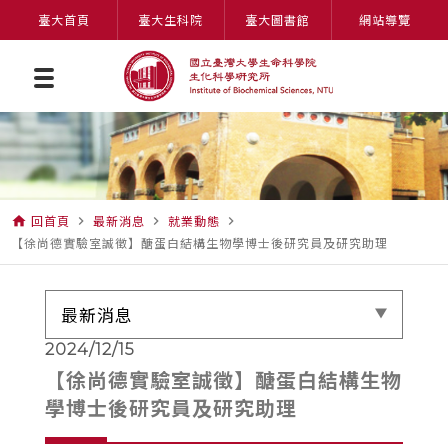
臺大首頁
臺大生科院
臺大圖書館
網站導覽
回首頁
最新消息
就業動態
home
navigate_next
navigate_next
navigate_next
【徐尚德實驗室誠徵】醣蛋白結構生物學博士後研究員及研究助理
最新消息
2024/12/15
【徐尚德實驗室誠徵】醣蛋白結構生物
學博士後研究員及研究助理