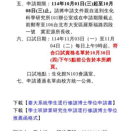
五、申請期限：
114
年
10
月
01
日
(
三
)
起至
10
月
08
日
(
三
)
止。
請將申請文件親自送到生化
科學研究所
101
辦公室或在申請期限截止
前郵寄至
106
台北市大安區羅斯福路四段
一號 冀宏源所長收。
六、口試日期：
114
年
11
月
03
日（一）至
11
月
04
日（二）每日上午
9
時起。
符
合口試資格名單於
10
月
30
日
(
四
)
下午
5
點前公告於本所網
頁。
口試地點：生化館
N103
會議室。
七、申請通過名單由校方統一公佈。
下載【
臺大系統學生逕行修讀博士學位申請書
】
下載【
學士班肄業研究生申請逕行修讀博士學位
推薦函格式
】