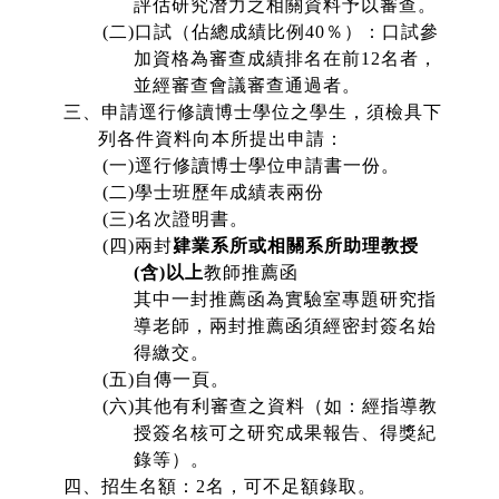
評估研究潛力之相關資料予以審查。
(
二
)
口試（佔總成績比例
40
％）：口試參
加資格為審查成績排名在前
12
名者，
並經審查會議審查通過者。
三、申請逕行修讀博士學位之學生，須檢具下
列各件資料向本所提出申請：
(
一
)
逕行修讀博士學位申請書一份。
(
二
)
學士班歷年成績表兩份
(
三
)
名次證明書。
(
四
)
兩封
肄業系所或相關系所助理教授
(
含
)
以上
教師推薦函
其中一封推薦函為實驗室專題研究指
導老師，兩封推薦函須經密封簽名始
得繳交。
(
五
)
自傳一頁。
(
六
)
其他有利審查之資料（如：經指導教
授簽名核可之研究成果報告、得獎紀
錄等）。
四、招生名額：
2
名，可不足額錄取。