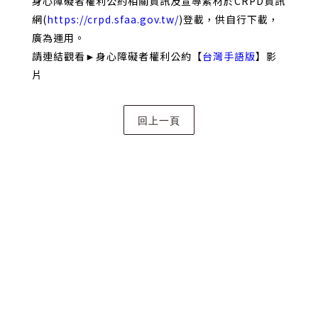
身心障礙者權利公約相關資訊及宣導素材於CRPD資訊
網(
https://crpd.sfaa.gov.tw/
)登載，供自行下載，
廣為運用。
請連結觀看►身心障礙者權利公約【
台灣手語版
】影
片