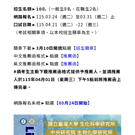
招生名額
►10
名（一般生8名、在職生2名）
網路報名
►
115.03.24（週二）至03.31（週二）止
口試日期
►
115.04.21（週二）-22（週三）
（考試相關事項，以本校招生簡章為主。）
簡章下載
►3月10日開放
點選【
招生簡章
】
中文推薦函格式
►
點選【
推薦函
】
英文推薦函格式
►
點選【
推薦函
】
#請考生主動下載推薦函格式提供予推薦人，並請推薦
人於
115
年04
月01
日（星期三）下午
5
點前
將推薦函上
傳完畢。
網路報名系統►點選【
03月24日開始
】