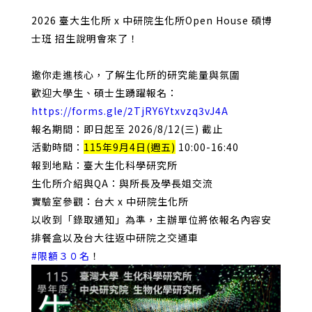
2026 臺大生化所 x 中研院生化所Open House 碩博
士班
招生說明會來了
！
邀你走進核心，了解生化所的研究能量與氛圍
歡迎大學生、碩士生踴躍報名：
https://forms.gle/2TjRY6Ytxvzq3vJ4A
報名期間：即日起至 2026/8/12(三) 截止
活動時間：
115年9月4日
(週五)
10:00-16:40
報到地點：臺大生化科學研究所
生化所介紹與QA：與所長及學長姐交流
實驗室參觀：台大 x 中研院生化所
以收到「錄取通知」為準，主辦單位將依報名內容安
排餐盒以及台大往返中研院之交通車
#限額３０名
！