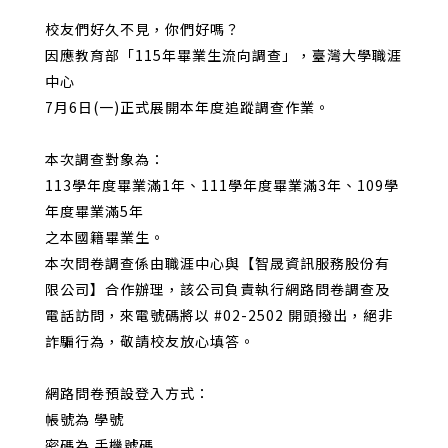
校友們好久不見，你們好嗎？
因應教育部「115年畢業生流向調查」，臺灣大學職涯
中心
7月6日(一)正式展開本年度追蹤調查作業。
本次調查對象為：
113學年度畢業滿1年、111學年度畢業滿3年、109學
年度畢業滿5年
之本國籍畢業生。
本次問卷調查係由職涯中心與【智晟資訊服務股份有
限公司】合作辦理，該公司負責執行網路問卷調查及
電話訪問，來電號碼將以 #02-2502 開頭撥出，絕非
詐騙行為，敬請校友放心填答。
網路問卷預設登入方式：
帳號為 學號
密碼為 手機號碼