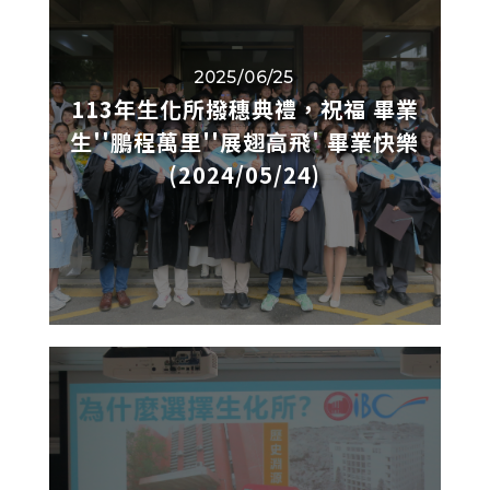
2025/06/25
113年生化所撥穗典禮，祝福 畢業
生''鵬程萬里''展翅高飛' 畢業快樂
(2024/05/24)