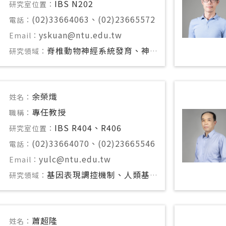
IBS N202
研究室位置：
(02)33664063、(02)23665572
電話：
yskuan@ntu.edu.tw
Email：
脊椎動物神經系統發育、神經系統藥物篩選
研究領域：
余榮熾
姓名：
專任教授
職稱：
IBS R404、R406
研究室位置：
(02)33664070、(02)23665546
電話：
yulc@ntu.edu.tw
Email：
基因表現調控機制、人類基因型/表現型檢測開發
研究領域：
蕭超隆
姓名：