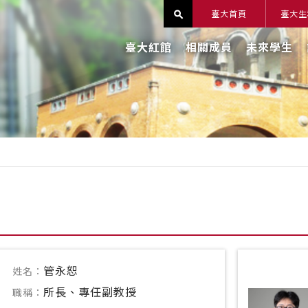
臺大首頁
臺大生
search
臺大紅館
相關成員
未來學生
管永恕
姓名：
所長、專任副教授
職稱：