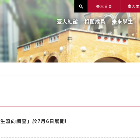
臺大首頁
臺大生
search
臺大紅館
相關成員
未來學生
業生流向調查」於7月6日展開!