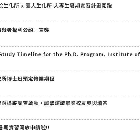
研院生化所 x 臺大生化所 大專生暑期實習計畫開跑
障礙者權利公約」宣導
究所博士班預定修業期程
流向追蹤調查啟動，誠摯邀請畢業校友參與填答
院暑期實習開放申請啦!!