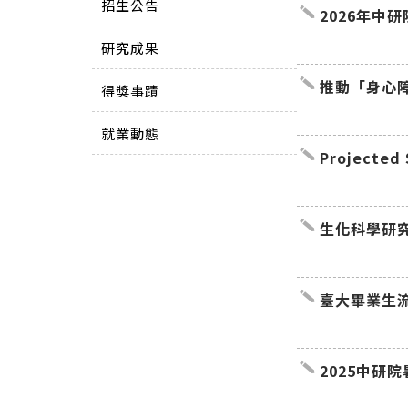
招生公告
create
2026年中
研究成果
create
推動「身心
得獎事蹟
就業動態
create
Projected Study Timeline for the Ph.D. Program, Institute of Biochemical Sciences, National Taiwa
n University
create
生化科學研
create
臺大畢業生
create
2025中研