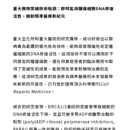
臺大團隊突破技術瓶頸：即時監測腫瘤細胞DNA修復
活性，開創精準醫療新紀元
臺大生化所和臺大醫院的研究團隊，成功研發出以腺
病毒為載體的螢光檢測技術，能夠高度精確地測定腫
瘤細胞的DNA修復活性。這項技術不僅可以應用於不
同類型的腫瘤細胞，還在卵巢癌患者的臨床應用中取
得了突破性的成果，能夠預測患者對藥物治療的反
應。這項研究成果的發表將為精準醫療的未來發展帶
來嶄新的可能性，已刊登於國際頂尖科學期刊
Cell
Reports Medicine
。
過去的研究發現，BRCA1/2基因的突變會導致細胞的
DNA修復活性下降，並且可被多聚ADP核醣聚合酶抑
制劑 (poly(ADP-ribose) polymerase inhibitors,
PARPi) 所專一性的毒殺。目前的臨床研究已經確定至