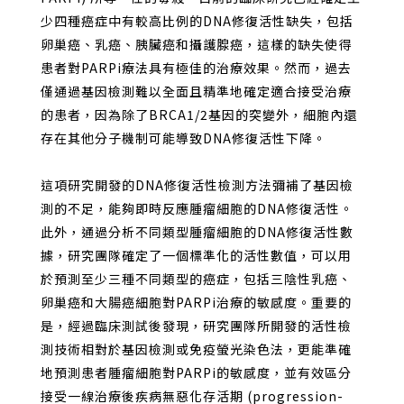
少四種癌症中有較高比例的DNA修復活性缺失，包括
卵巢癌、乳癌、胰臟癌和攝護腺癌，這樣的缺失使得
患者對PARPi療法具有極佳的治療效果。然而，過去
僅通過基因檢測難以全面且精準地確定適合接受治療
的患者，因為除了BRCA1/2基因的突變外，細胞內還
存在其他分子機制可能導致DNA修復活性下降。
這項研究開發的DNA修復活性檢測方法彌補了基因檢
測的不足，能夠即時反應腫瘤細胞的DNA修復活性。
此外，通過分析不同類型腫瘤細胞的DNA修復活性數
據，研究團隊確定了一個標準化的活性數值，可以用
於預測至少三種不同類型的癌症，包括三陰性乳癌、
卵巢癌和大腸癌細胞對PARPi治療的敏感度。重要的
是，經過臨床測試後發現，研究團隊所開發的活性檢
測技術相對於基因檢測或免疫螢光染色法，更能準確
地預測患者腫瘤細胞對PARPi的敏感度，並有效區分
接受一線治療後疾病無惡化存活期 (progression-