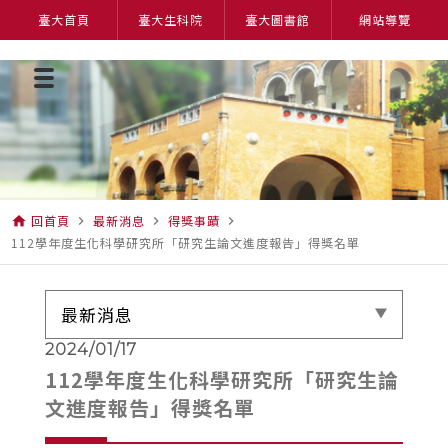
臺大首頁
臺大生科院
臺大圖書館
網站導覽
回首頁
最新消息
得獎事蹟
home
navigate_next
navigate_next
navigate_next
112學年度生化科學研究所「研究生論文進度報告」得獎名單
最新消息
2024/01/17
112學年度生化科學研究所「研究生論
文進度報告」得獎名單