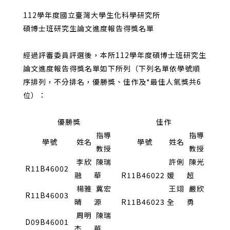
112學年度國立臺灣大學生化科學研究所
碩博士班研究生論文進度報告得獎名單
經過評審委員評選後，本所112學年度碩博士班研究生
論文進度報告得獎名單如下所列（下列名單依學號順
序排列，不分排名，優勝獎、佳作及*最佳人氣獎共6
位）：
優勝獎
佳作
指導
指導
學號
姓名
學號
姓名
教授
教授
李欣
陳瑞
許俐
陳光
R11B46002
融
華
R11B46022
媛
超
楊雅
冀宏
王翊
嚴欣
R11B46003
晴
源
R11B46023
全
勇
周明
陳瑞
D09B46001
杰
華