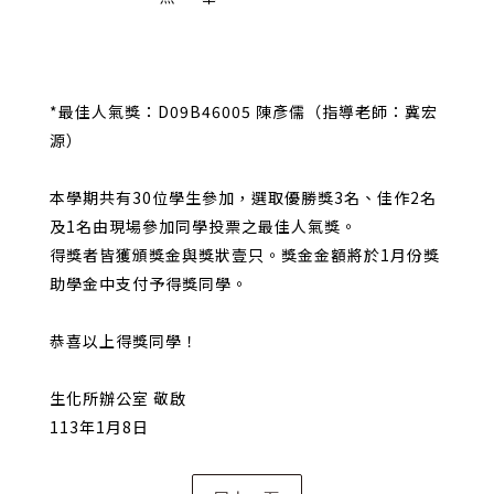
*最佳人氣獎：D09B46005 陳彥儒（指導老師：冀宏
源）
本學期共有30位學生參加，選取優勝獎3名、佳作2名
及1名由現場參加同學投票之最佳人氣獎。
得獎者皆獲頒獎金與獎狀壹只。獎金金額將於1月份獎
助學金中支付予得獎同學。
恭喜以上得獎同學！
生化所辦公室 敬啟
113年1月8日