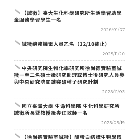
create
【誠徵】臺大生化科學研究所生活學習助學
金服務學習學生一名
2026/01/07
create
誠徵總務機電人員乙名（12/10截止）
2025/11/20
create
中央研究院生物化學研究所徐尚德實驗室誠
徵一至二名碩士級研究助理或博士後研究人員參
與中央研究院關鍵突破種子研究計劃
2025/11/03
create
國立臺灣大學 生命科學院 生化科學研究所
誠徵所長暨教授級專任教師一名
2025/05/19
create
【徐尚德實驗室誠徵】醣蛋白結構生物學博