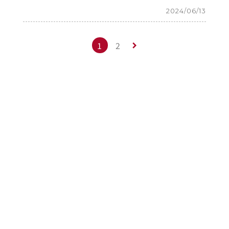
2024/06/13
1
2
keyboard_arrow_right
地址：106319台北市大安區羅斯福
路四段一號（生化科學研究所R101